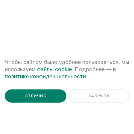
Я даю
согласие на обработку персональных данных
Я ознакомлен с
Политикой обработки персональных данных
Чтобы сайтом было удобнее пользоваться, мы
используем
файлы cookie
. Подробнее — в
политике конфиденциальности
.
ОТЛИЧНО
ЗАКРЫТЬ
+7 (343) 266-93-93
Екатеринбург, ул. Белинского, 39
Наш график работы
пн - пт: 08:00 – 20:00