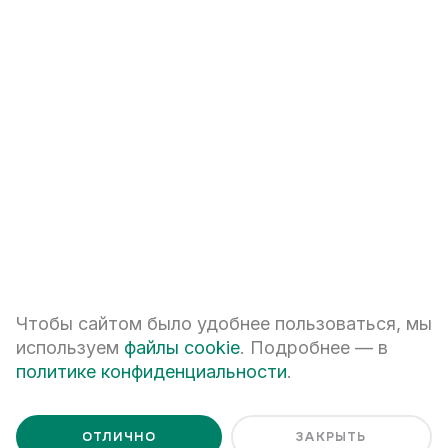
Узнайте больше о нас,
нашей истории и
корпоративных
ценностях
НА КОРПОРАТИВНЫЙ САЙТ
Чтобы сайтом было удобнее пользоваться, мы
используем
файлы cookie
. Подробнее — в
Следите за нами
политике конфиденциальности
.
в социальных сетях
ОТЛИЧНО
ЗАКРЫТЬ