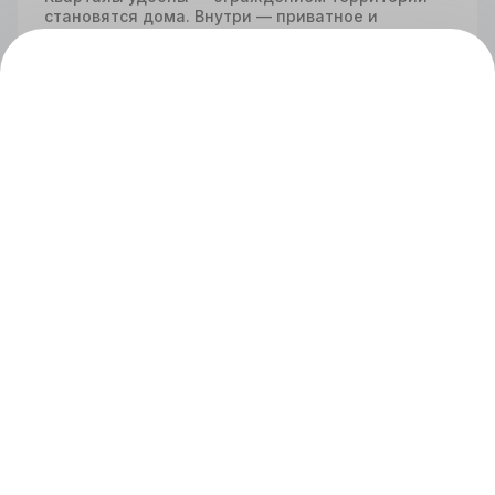
становятся дома. Внутри — приватное и
безопасное пространство двора. В составе
квартала — секции разной этажности. Каждый
дом уникален благодаря своей архитектуре.
Спецпроекты