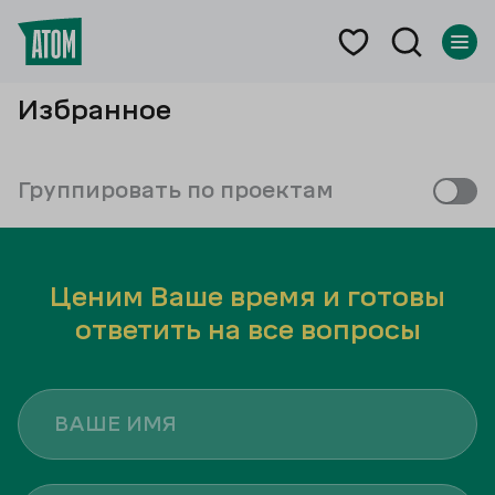
Подбор
Избранное
Группировать по проектам
Избранные
помещения
Ценим Ваше время и готовы
ответить на все вопросы