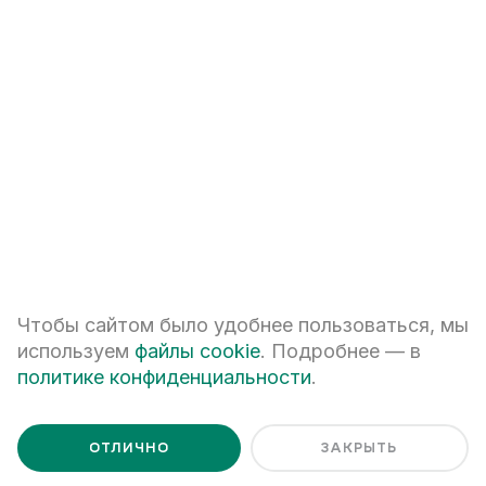
1к
44,89
м²
10,20 млн
₽
Лайв II очередь
II
оч.,
1
секц.
14
этаж
СМОТРЕТЬ ВСЕ КВАРТИРЫ
Чтобы сайтом было удобнее пользоваться, мы
используем
файлы cookie
. Подробнее — в
политике конфиденциальности
.
Ценим Ваше время и готовы
ОТЛИЧНО
ЗАКРЫТЬ
ответить на все вопросы