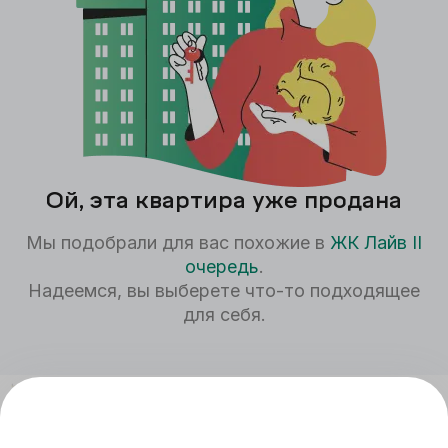
Ой, эта квартира уже продана
Мы подобрали для вас похожие в
ЖК
Лайв II
очередь
.
Надеемся, вы выберете что-то подходящее
для себя.
1к
51,21
м²
12,30 млн
₽
Лайв II очередь
II
оч.,
1
секц.