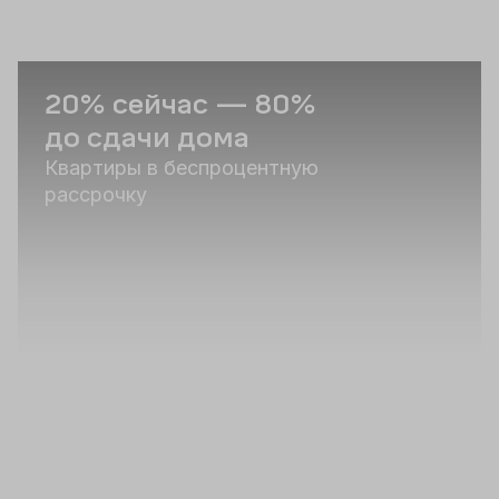
20% сейчас — 80%
С
до сдачи дома
п
Квартиры в беспроцентную
Р
рассрочку