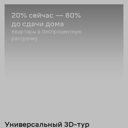
20% сейчас — 80%
С
до сдачи дома
п
Квартиры в беспроцентную
Р
рассрочку
Универсальный 3D-тур