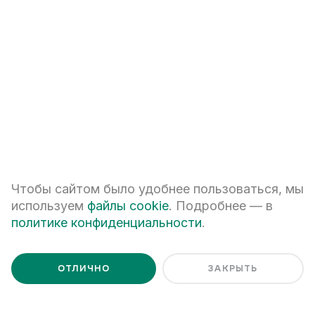
Лайв II очередь
II
оч.,
1
секц.
14
этаж
СМОТРЕТЬ ВСЕ КВАРТИРЫ
Чтобы сайтом было удобнее пользоваться, мы
используем
файлы cookie
. Подробнее — в
политике конфиденциальности
.
Ценим Ваше время и готовы
ОТЛИЧНО
ЗАКРЫТЬ
ответить на все вопросы