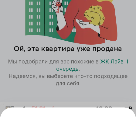
Ой, эта квартира уже продана
Мы подобрали для вас похожие в
ЖК
Лайв II
очередь
.
Надеемся, вы выберете что-то подходящее
для себя.
1к
51,21
м²
12,30 млн
₽
Лайв II очередь
II
оч.,
1
секц.
11
этаж