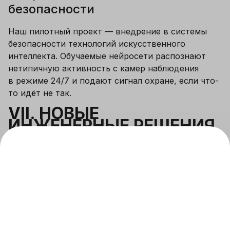
безопасности
Наш пилотный проект — внедрение в системы 
безопасности технологий искусственного 
интеллекта. Обучаемые нейросети распознают 
нетипичную активность с камер наблюдения 
в режиме 24/7 и подают сигнал охране, если что-
то идёт не так. 
VII. НОВЫЕ 
ИНЖЕНЕРНЫЕ РЕШЕНИЯ 
ДЛЯ КОМФОРТА
Больше света без теплопотерь
В наших квартирах устанавливаются окна в пол 
при выходе в лоджию, также есть планировки 
с панорамными, круизными окнами и окнами 
в ванных комнатах. Благодаря современным 