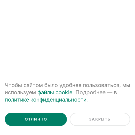
+7
ПЕРЕЗВОНИТЕ МНЕ
Я даю
согласие на обработку персональных данных
Я ознакомлен с
Политикой обработки персональных данных
Чтобы сайтом было удобнее пользоваться, мы
используем
файлы cookie
. Подробнее — в
политике конфиденциальности
.
ОТЛИЧНО
ЗАКРЫТЬ