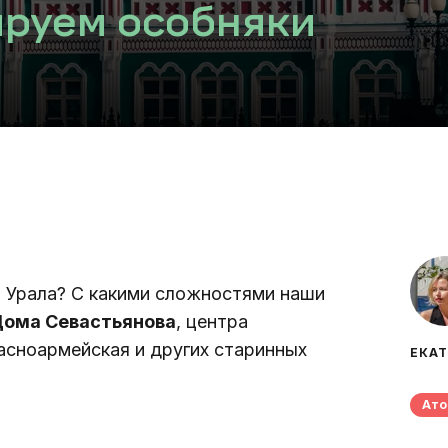
ируем особняки
 Урала? С какими сложностями наши 
ома Севастьянова
, центра 
асноармейская и других старинных 
ЕКА
Ат