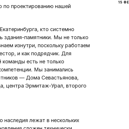
15 Ф
р по проектированию нашей 
Екатеринбурга, кто системно 
 здания-памятники. Мы не только 
наем изнутри, поскольку работаем 
естор, и как подрядчик. Для 
 команды есть не только 
компетенции. Мы занимались 
ятников — Д
ома Севастьянова
, 
да
, центра 
Эрмитаж-Урал
, второго 
о наследия лежат в нескольких 
новления сложен технически 