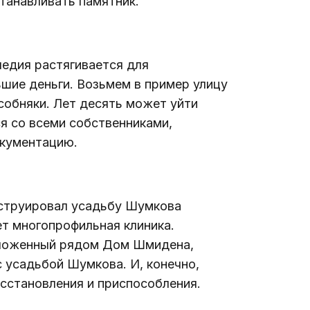
станавливать памятник.
едия растягивается для 
ьшие деньги. Возьмем в пример улицу 
собняки. Лет десять может уйти 
я со всеми собственниками, 
окументацию.
струировал 
усадьбу Шумкова 
ет многопрофильная клиника. 
ложенный рядом 
Дом Шмидена
, 
 усадьбой Шумкова. И, конечно, 
сстановления и приспособления.