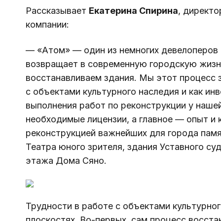
Рассказывает 
Екатерина Спирина
, директо
компании:
— «Атом» — один из немногих девелоперов 
возвращает в современную городскую жизнь
восстанавливаем здания. Мы этот процесс з
с объектами культурного наследия и как инв
выполнения работ по реконструкции у нашей
необходимые лицензии, а главное — опыт и 
реконструкцией важнейших для города пам
Театра юного зрителя
, здания У
ставного су
этажа 
Дома Сяно
.
Трудности в работе с объектами культурног
плоскостях. Во-первых, сам процесс восста