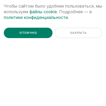
СВЯЗАННЫЕ ТЕГИ
Чтобы сайтом было удобнее пользоваться, мы
используем
файлы cookie
. Подробнее — в
Статьи
Северный Химмаш
Химмаш
политике конфиденциальности
.
ОТЛИЧНО
ЗАКРЫТЬ
Читайте также
РАЙОНЫ
1 АПРЕЛЯ 2024
СТАТЬИ
Как застраивали Парковый и чем
Итоги 20
он живёт
И планы
УОМЗ, ЦПКиО и не только они