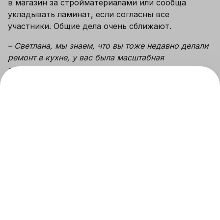
в магазин за стройматериалами или сообща 
укладывать ламинат, если согласны все 
участники. Общие дела очень сближают. 
– Светлана, мы знаем, что вы тоже недавно делали 
ремонт в кухне, у вас была масштабная 
перестройка. Какая ситуация оказалась самой 
трудной в вашем ремонте и как удалось 
ее разрешить?
 – 
На время самых «грязных» работ и сноса стены 
между кухней и гостиной нам пришлось 
переехать на съемную квартиру. Нам нужно было 
освободить квартиру, сложить все вещи 
в коробки и перевезти их в гараж, найти съемное 
жилье, куда бы нас пустили с кошкой. На все это 
у нас было несколько дней (и ночей), так как 
решение о ремонте было принято спонтанно. При 
этом мы продолжали работать и заниматься 
текущими делами, что приводило к сильной 