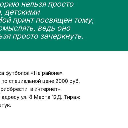
торию нельзя просто 
, детскими 
ой принт посвящен тому, 
смыслять, ведь оно 
льзя просто зачеркнуть.
жа футболок «На районе» 
1 по специальной цене 2000 руб. 
риобрести  в интернет-
о адресу ул. 8 Марта 12Д. Тираж 
штук.