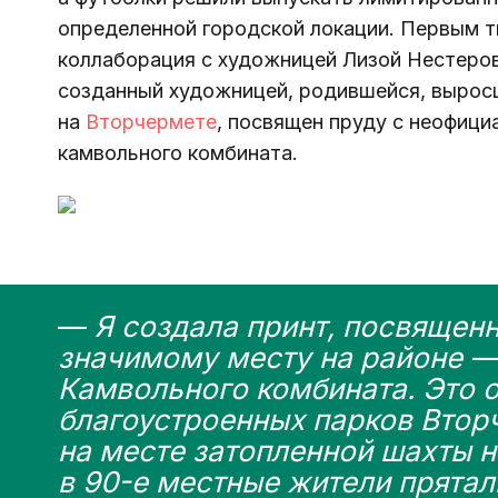
определенной городской локации. 
Первым т
коллаборация с художницей 
Лизой Нестеро
созданный художницей, родившейся, вырос
на 
Вторчермете
, посвящен пруду с неофици
камвольного комбината.
— 
Я создала принт, посвящен
значимому месту на районе — 
Камвольного комбината. Это 
благоустроенных парков Вторч
на месте затопленной шахты н
в 90-е местные жители прятал