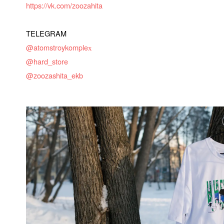
https://vk.com/zoozahita
TELEGRAM
@atomstroykomple
х
@hard_store
@zoozashita_ekb