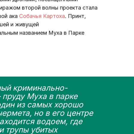
иражом второй волны проекта стала 
вой
 ака 
Собачья Картоха
. Принт, 
шей и живущей 
альным названием Муха в Парке 
ный криминально-
пруду Муха в парке 
один из самых хорошо 
ермета, но в его центре 
аходится водоем, где 
и трупы убитых 