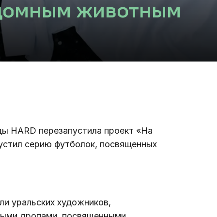
здомным животным
ы HARD перезапустила проект «На 
пустил серию футболок, посвященных 
ли уральских художников, 
ными дропами, посвященными 