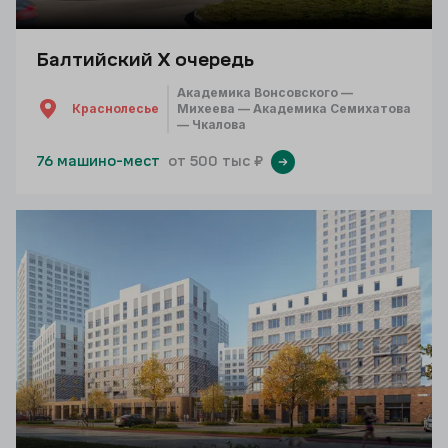
Балтийский X очередь
Академика Вонсовского —
Краснолесье
Михеева — Академика Семихатова
— Чкалова
76 машино-мест
от 500 тыс ₽