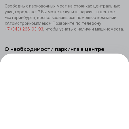
Свободных парковочных мест на стоянках центральных
улиц города нет? Вы можете купить паркинг в центре
Екатеринбурга, воспользовавшись помощью компании
«Атомстройкомплекс». Позвоните по телефону
+7 (343) 266-93-93
, чтобы узнать о наличии машиноместа.
О необходимости паркинга в центре
города
Центр города - место, где собрано большое количество
коммерческих объектов. Ведь сюда регулярно
приезжают не только жители области, но и туристы.
Парковочных мест у торговых центров, объектов
культуры, ресторанов, отелей и супермаркетов
не хватает на всех. Людям, проживающим поблизости,
негде припарковаться, ведь даже во дворах иногда
находится чужой транспорт. Такая же проблема
существует у жителей ЖК с узкими проездами и без
оборудованных парковок. Автомобиль приходится
оставлять на зеленых зонах, обочинах дорог, под