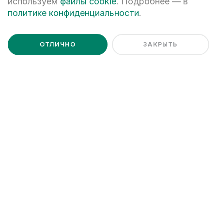
используем
файлы cookie
. Подробнее — в
политике конфиденциальности
.
Покупка и оплата
Выбирайте подходящий для себя паркинг
ОТЛИЧНО
ЗАКРЫТЬ
и рассчитывайтесь за него полностью, чтобы стать
полноправным владельцам места под автомобиль.
Получите консультацию и подберите подходящую
стоянку для машины, оставив заявку на сайте. Хотите
посетить нас лично? Офис расположен по адресу ул.
Белинского, 39.
+7 (343) 266-93-93
Екатеринбург, ул. Белинского, 39
Наш график работы
пн - пт: 08:00 – 20:00
сб: 10:00 – 17:00