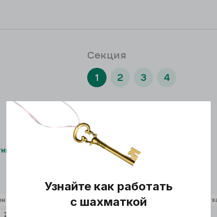
Секция
1
2
3
4
тные
0
3-комнатные
0
Узнайте как работать
с шахматкой
он
Свободная планировка
Антресоли
Пентх
Второй свет
Веранда
Теплая веранда