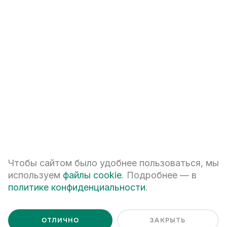
+7
ПЕРЕЗВОНИТЕ МНЕ
Я даю
согласие на обработку персональных данных
Чтобы сайтом было удобнее пользоваться, мы
Я ознакомлен с
Политикой обработки персональных данных
используем
файлы cookie
. Подробнее — в
политике конфиденциальности
.
ОТЛИЧНО
ЗАКРЫТЬ