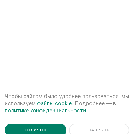
+7
ПЕРЕЗВОНИТЕ МНЕ
Я даю
согласие на обработку персональных данных
Чтобы сайтом было удобнее пользоваться, мы
Я ознакомлен с
Политикой обработки персональных данных
используем
файлы cookie
. Подробнее — в
политике конфиденциальности
.
ОТЛИЧНО
ЗАКРЫТЬ