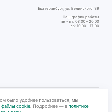
Екатеринбург, ул. Белинского, 39
Наш график работы
пн - пт: 08:00 – 20:00
сб: 10:00 – 17:00
ом было удобнее пользоваться, мы
ой Федерации и может быть изменена по усмотрению компании.
чной офертой. 3D-визуализации объектов жилой и коммерческой
файлы cookie
. Подробнее — в
политике
вом