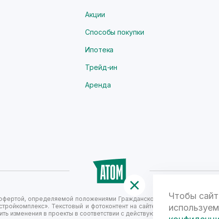
Акции
Способы покупки
Ипотека
Трейд-ин
Аренда
Чтобы сайт
й офертой, определяемой положениями Гражданского кодекса Российск
стройкомплекс». Текстовый и фотоконтент на сайте не является публи
используем
ть изменения в проекты в соответствии с действующим законодательст