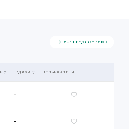
ВСЕ ПРЕДЛОЖЕНИЯ
ОСОБЕННОСТИ
Ь
СДАЧА
-
дь
я
-
дь
я