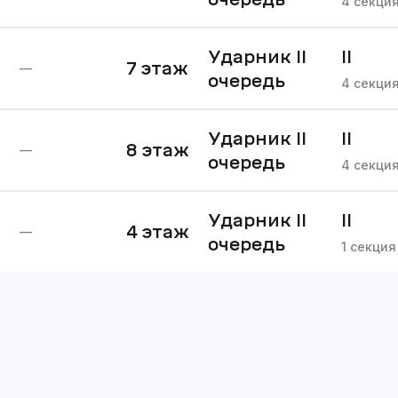
4
секци
Ударник II
II
7
этаж
—
очередь
очере
4
секци
Ударник II
II
8
этаж
—
очередь
очере
4
секци
Ударник II
II
4
этаж
—
очередь
очере
1
секция