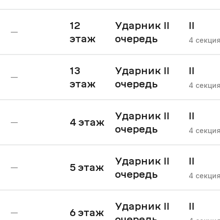
12
Ударник II
II
—
этаж
очередь
очере
4
секци
13
Ударник II
II
—
этаж
очередь
очере
4
секци
Ударник II
II
4
этаж
—
очередь
очере
4
секци
Ударник II
II
5
этаж
—
очередь
очере
4
секци
Ударник II
II
6
этаж
—
очередь
очере