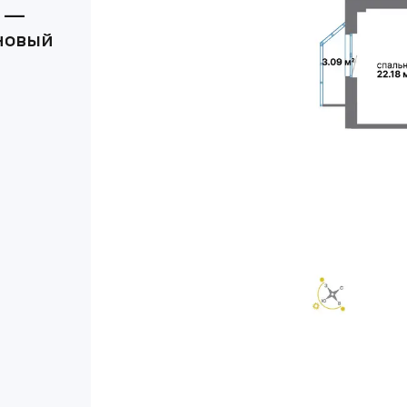
а —
новый