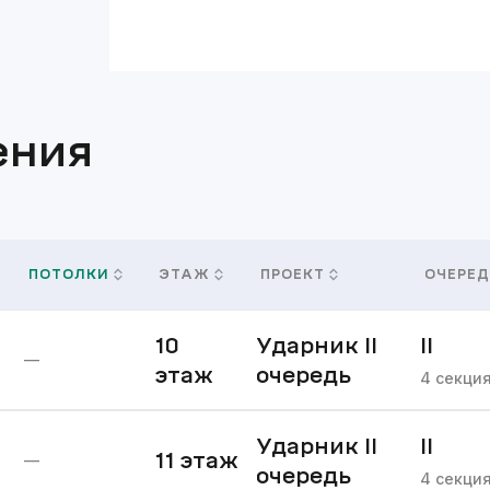
ения
ПОТОЛКИ
ЭТАЖ
ПРОЕКТ
ОЧЕРЕД
10
Ударник II
II
—
этаж
очередь
очере
4
секци
Ударник II
II
11
этаж
—
очередь
очере
4
секци