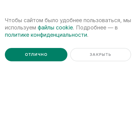
Я ознакомлен с
Политикой обработки персональных данных
Чтобы сайтом было удобнее пользоваться, мы
используем
файлы cookie
. Подробнее — в
политике конфиденциальности
.
ОТЛИЧНО
ЗАКРЫТЬ
+7 (343) 266-93-93
Екатеринбург, ул. Белинского, 39
Наш график работы
пн - пт: 08:00 – 20:00
сб: 10:00 – 17:00