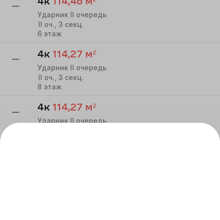
4к
114,46
м²
—
Ударник II очередь
II
оч.,
3
секц.
6
этаж
4к
114,27
м²
—
Ударник II очередь
II
оч.,
3
секц.
8
этаж
4к
114,27
м²
—
Ударник II очередь
II
оч.,
3
секц.
9
этаж
ВСЕ КВАРТИРЫ