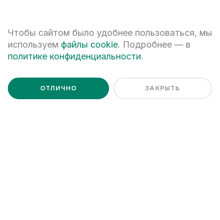
Я ознакомлен с
Политикой обработки персональных данных
Чтобы сайтом было удобнее пользоваться, мы
используем
файлы cookie
. Подробнее — в
политике конфиденциальности
.
ОТЛИЧНО
ЗАКРЫТЬ
+7 (343) 266-93-93
Екатеринбург, ул. Белинского, 39
Наш график работы
пн - пт: 08:00 – 20:00
сб: 10:00 – 17:00