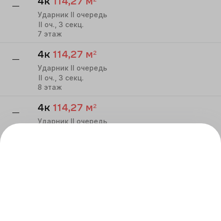
4к
114,27
м²
—
Ударник II очередь
II
оч.,
3
секц.
7
этаж
4к
114,27
м²
—
Ударник II очередь
II
оч.,
3
секц.
8
этаж
4к
114,27
м²
—
Ударник II очередь
II
оч.,
3
секц.
9
этаж
ВСЕ КВАРТИРЫ