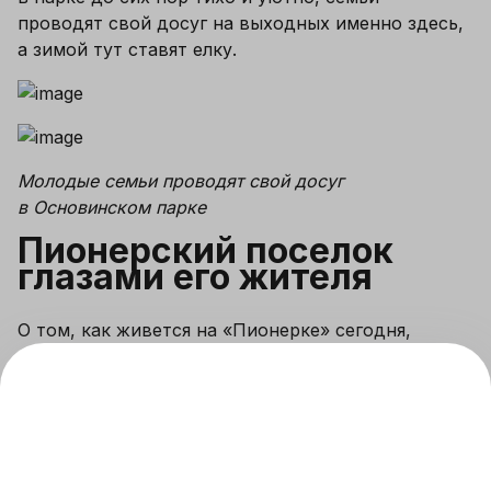
проводят свой досуг на выходных именно здесь, 
а зимой тут ставят елку.
Молодые семьи проводят свой досуг 
в Основинском парке
Пионерский поселок 
глазами его жителя
О том, как живется на «Пионерке» сегодня, 
расскажет актриса Центра современной 
драматургии Гюльнара Гимадутдинова. Она 
живет здесь всего два года, но уже успела 
полюбить район.
Почему именно Пионерский