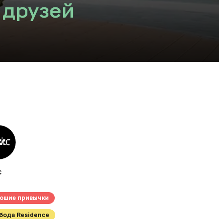
 друзей
С
рошие привычки
обода Residence