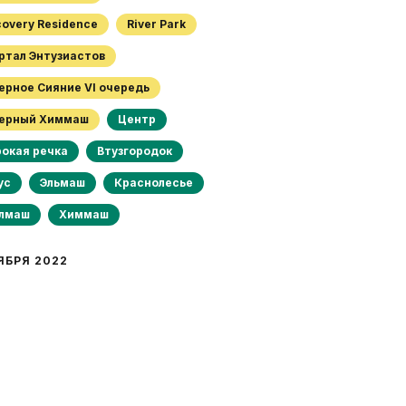
scovery Residence
River Park
артал Энтузиастов
верное Сияние VI очередь
верный Химмаш
Центр
рокая речка
Втузгородок
ус
Эльмаш
Краснолесье
алмаш
Химмаш
ЯБРЯ 2022