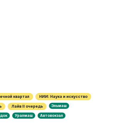
Речной квартал
НИИ: Наука и искусство
Эльмаш
ь
Лайв II очередь
одок
Уралмаш
Автовокзал