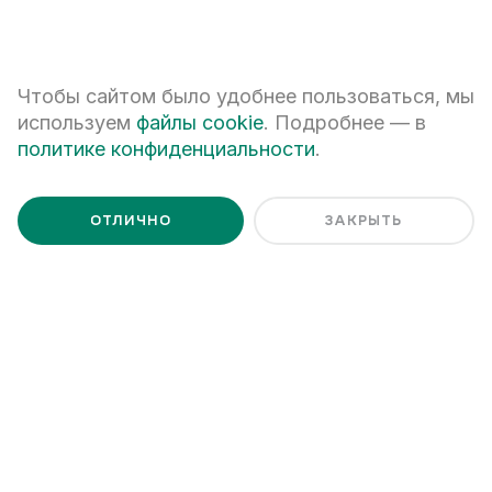
+7 (343) 266-93-93
Чтобы сайтом было удобнее пользоваться, мы
используем
файлы cookie
. Подробнее — в
Екатеринбург, ул. Белинского, 39
политике конфиденциальности
.
Наш график работы
пн - пт: 08:00 – 20:00
сб: 10:00 – 17:00
ОТЛИЧНО
ЗАКРЫТЬ
© ООО АН «АТОМ»,
2026
Информация, опубликованная на сайте, не является публичной
офертой, определяемой положениями Гражданского кодекса
Российской Федерации и может быть изменена по усмотрению
компании. Входит в состав Ассоциация «Управление строительства
«Атомстройкомплекс». Текстовый и фотоконтент на сайте не