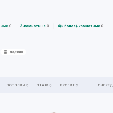
тные
0
3-комнатные
0
4(и более)-комнатные
0
Лоджия
ПОТОЛКИ
ЭТАЖ
ПРОЕКТ
ОЧЕРЕД