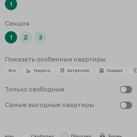
1
Секция
1
2
3
Показать особенные
квартиры
Все
Терраса
Антресоли
Лоджия
Только свободные
Самые выгодные квартиры
ртиры
Свободно
Продано
Бронь