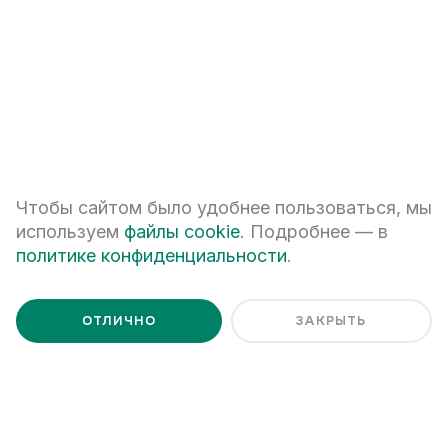
Я даю
согласие на обработку персональных данных
Я ознакомлен с
Политикой обработки персональных данных
Чтобы сайтом было удобнее пользоваться, мы
используем
файлы cookie
. Подробнее — в
политике конфиденциальности
.
ОТЛИЧНО
ЗАКРЫТЬ
+7 (343) 266-93-93
Екатеринбург, ул. Белинского, 39
Наш график работы
пн - пт: 08:00 – 20:00