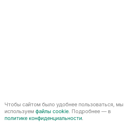
2к
65,08
м²
9,30 млн
₽
Нова парк IV очередь
IV
оч.,
1
секц.
18
этаж
2к
67,91
м²
9,75 млн
₽
Нова парк IV очередь
IV
оч.,
1
секц.
18
этаж
СМОТРЕТЬ ВСЕ КВАРТИРЫ
Чтобы сайтом было удобнее пользоваться, мы
используем
файлы cookie
. Подробнее — в
политике конфиденциальности
.