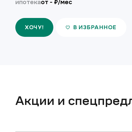
ипотека
от
-
₽/мес
ХОЧУ!
В ИЗБРАННОЕ
Акции и спецпред