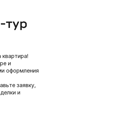
-тур
 квартира!
ре и
ми оформления
вьте заявку,
делки и