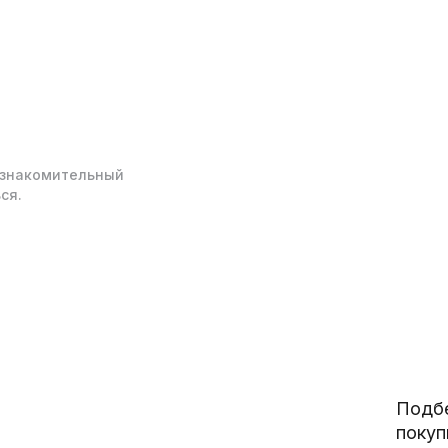
ознакомительный
ся.
Подбе
покуп