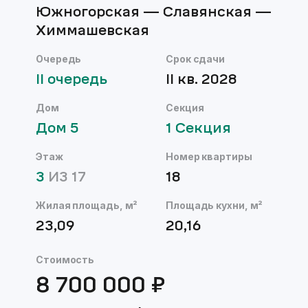
Южногорская — Славянская —
Химмашевская
Очередь
Срок сдачи
II
очередь
II кв. 2028
Дом
Секция
Дом
5
1
Секция
Этаж
Номер квартиры
3
ИЗ
17
18
Жилая площадь, м²
Площадь кухни, м²
23,09
20,16
Стоимость
8 700 000
₽