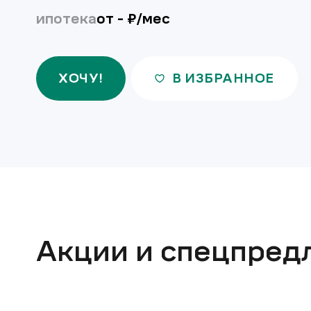
ипотека
от
-
₽/мес
ХОЧУ!
В ИЗБРАННОЕ
Акции и спецпред