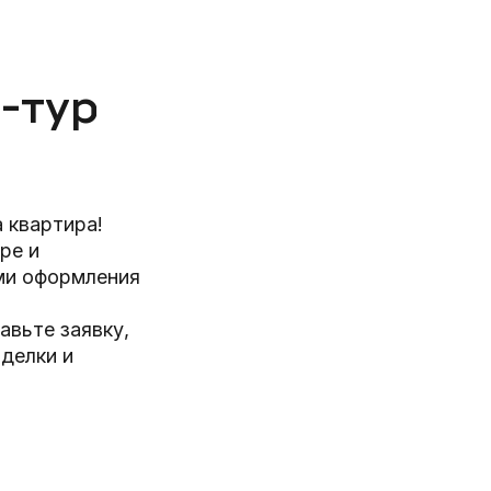
-тур
 квартира!
ре и
ми оформления
вьте заявку,
делки и