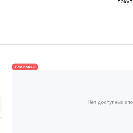
покуп
Все банки
Нет доступных ип