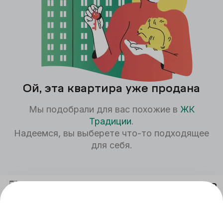
Ой, эта квартира уже продана
Мы подобрали для вас похожие в
ЖК
Традиции
.
Надеемся, вы выберете что-то подходящее
для себя.
1к
44,74
м²
7,95 млн
₽
Традиции
I
оч.,
1
секц.
13
этаж