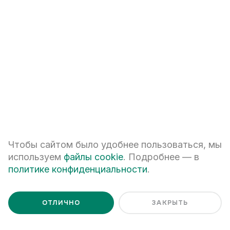
1к
41,66
м²
7,95 млн
₽
Традиции
I
оч.,
1
секц.
19
этаж
СМОТРЕТЬ ВСЕ КВАРТИРЫ
Чтобы сайтом было удобнее пользоваться, мы
используем
файлы cookie
. Подробнее — в
политике конфиденциальности
.
Ценим Ваше время и готовы
ОТЛИЧНО
ЗАКРЫТЬ
ответить на все вопросы