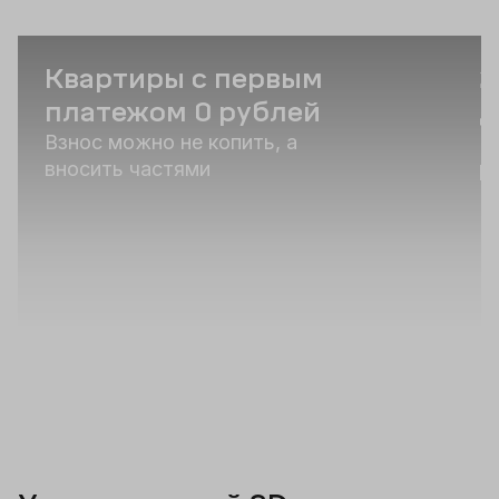
Квартиры с первым
2
платежом 0 рублей
д
Взнос можно не копить, а
К
вносить частями
р