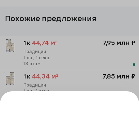
Похожие предложения
1к
44,74
м²
7,95 млн
₽
Традиции
I
оч.,
1
секц.
13
этаж
1к
44,34
м²
7,85 млн
₽
Традиции
I
оч.,
1
секц.
13
этаж
1к
42,13
м²
7,60 млн
₽
Традиции
I
оч.,
1
секц.
13
этаж