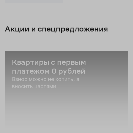
Акции и спецпредложения
Квартиры с первым
2
платежом 0 рублей
д
Взнос можно не копить, а
К
вносить частями
р