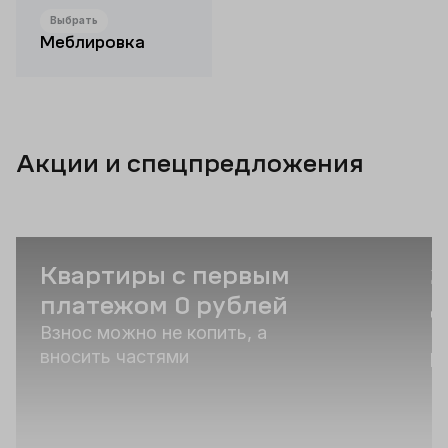
Выбрать
Меблировка
Акции и спецпредложения
Квартиры с первым
2
платежом 0 рублей
д
Взнос можно не копить, а
К
вносить частями
р