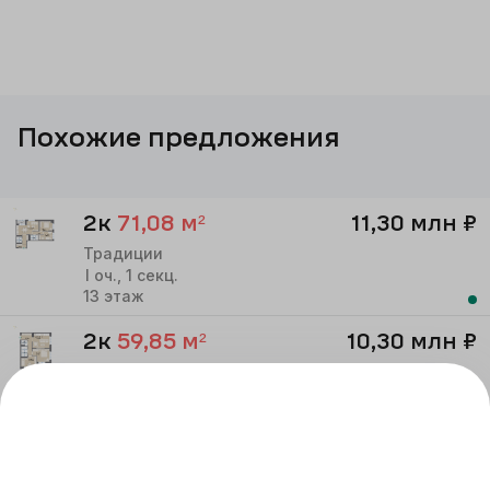
Похожие предложения
2к
71,08
м²
11,30 млн
₽
Традиции
I
оч.,
1
секц.
13
этаж
2к
59,85
м²
10,30 млн
₽
Традиции
I
оч.,
1
секц.
13
этаж
2к
58,97
м²
10,05 млн
₽
Традиции