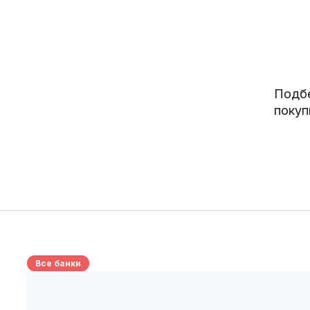
Подбе
покуп
Все банки