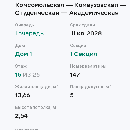
Комсомольская — Комвузовская —
Студенческая — Академическая
Очередь
Срок сдачи
I
очередь
III кв. 2028
Дом
Секция
Дом
1
1
Секция
Этаж
Номер квартиры
15
ИЗ
26
147
Жилая площадь, м²
Площадь кухни, м²
13,66
5
Высота потолка, м
2,64