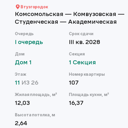
Втузгородок
Комсомольская — Комвузовская —
Студенческая — Академическая
Очередь
Срок сдачи
I
очередь
III кв. 2028
Дом
Секция
Дом
1
1
Секция
Этаж
Номер квартиры
11
ИЗ
26
107
Жилая площадь, м²
Площадь кухни, м²
12,03
16,37
Высота потолка, м
2,64