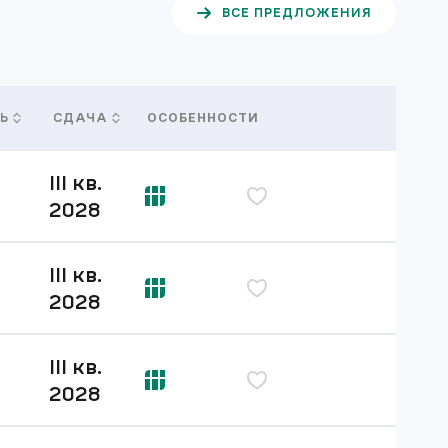
ВСЕ ПРЕДЛОЖЕНИЯ
ОСОБЕННОСТИ
Ь
СДАЧА
III кв.
дь
2028
III кв.
дь
2028
III кв.
дь
2028