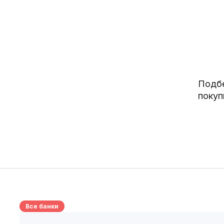
Подбе
покуп
Все банки