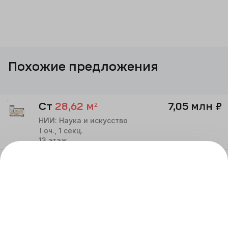
Похожие предложения
Ст
28,62
м²
7,05 млн
₽
НИИ: Наука и искусство
I
оч.,
1
секц.
13
этаж
Ст
26,82
м²
7,20 млн
₽
НИИ: Наука и искусство
I
оч.,
1
секц.
15
этаж
Ст
28,09
м²
7,20 млн
₽