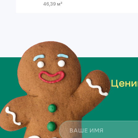
46,39
м²
Цени