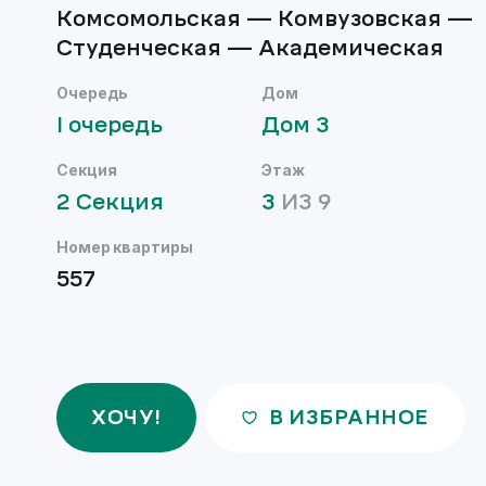
Комсомольская — Комвузовская —
Студенческая — Академическая
Очередь
Дом
I
очередь
Дом
3
Секция
Этаж
2
Секция
3
ИЗ
9
Номер квартиры
557
ХОЧУ!
В ИЗБРАННОЕ