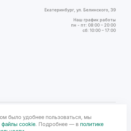
Екатеринбург, ул. Белинского, 39
Наш график работы
пн - пт: 08:00 – 20:00
сб: 10:00 – 17:00
ом было удобнее пользоваться, мы
ой Федерации и может быть изменена по усмотрению компании.
чной офертой. 3D-визуализации объектов жилой и коммерческой
файлы cookie
. Подробнее — в
политике
вом