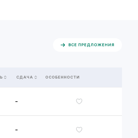
ВСЕ ПРЕДЛОЖЕНИЯ
ОСОБЕННОСТИ
Ь
СДАЧА
-
дь
-
дь