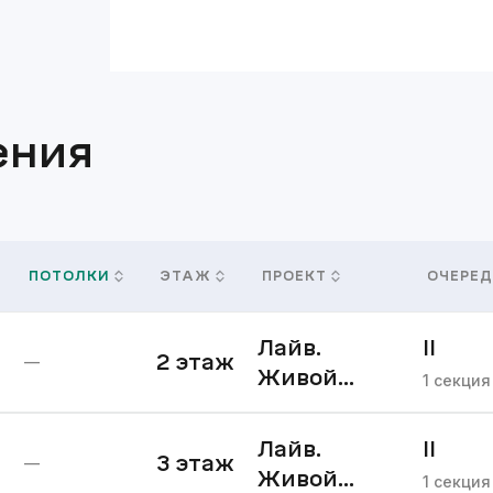
ения
ПОТОЛКИ
ЭТАЖ
ПРОЕКТ
ОЧЕРЕД
Лайв.
II
2
этаж
—
Живой
очере
1
секция
квартал II
очередь
Лайв.
II
3
этаж
—
Живой
очере
1
секция