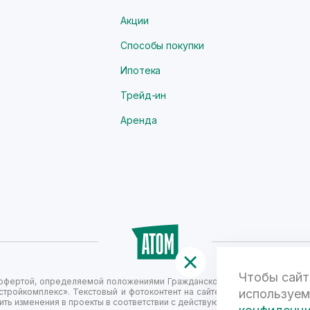
Акции
Способы покупки
Ипотека
Трейд-ин
Аренда
Чтобы сайт
й офертой, определяемой положениями Гражданского кодекса Российск
стройкомплекс». Текстовый и фотоконтент на сайте не является публи
используем
ть изменения в проекты в соответствии с действующим законодательст