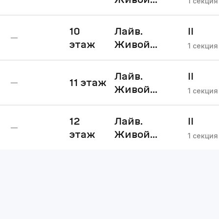
1
секция
квартал II
очередь
10
Лайв.
II
—
этаж
Живой
очере
1
секция
квартал II
очередь
Лайв.
II
11
этаж
—
Живой
очере
1
секция
квартал II
очередь
12
Лайв.
II
—
этаж
Живой
очере
1
секция
квартал II
очередь