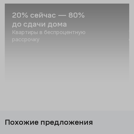
20% сейчас — 80%
С
до сдачи дома
и
Квартиры в беспроцентную
1
рассрочку
о
Похожие предложения