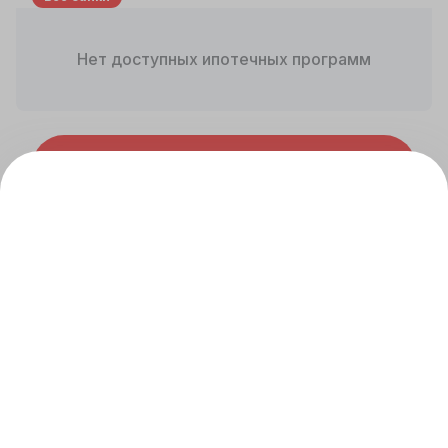
Нет доступных ипотечных программ
ПОДАТЬ ЗАЯВКУ
Информация о ценах по телефону
+7 (343) 317-15-
56
Не является офертой. Расчет носит
ознакомительный характер. Более точную
информацию вы можете получить у специалистов
банка.