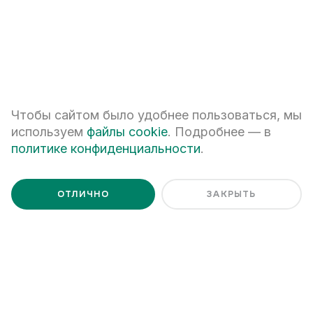
Брошюра
Чтобы сайтом было удобнее пользоваться, мы
Открыть брошюру
используем
файлы cookie
. Подробнее — в
политике конфиденциальности
.
Реализация строящихся объектов осуществляется по договору
ОТЛИЧНО
ЗАКРЫТЬ
в соответствии с ФЗ-214 «Об участии в долевом
строительстве», застройщик ООО СЗ
«
ТЦЖ
»
Проектная декларация на сайте:
наш.дом.рф
.