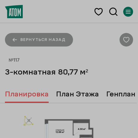
ВЕРНУТЬСЯ НАЗАД
№
117
3-комнатная
80,77
м²
Планировка
План Этажа
Генплан