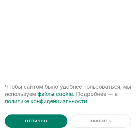
+7
ПЕРЕЗВОНИТЕ МНЕ
Я даю
согласие на обработку персональных данных
Я ознакомлен с
Политикой обработки персональных данных
Чтобы сайтом было удобнее пользоваться, мы
используем
файлы cookie
. Подробнее — в
политике конфиденциальности
.
ОТЛИЧНО
ЗАКРЫТЬ