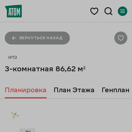
ВЕРНУТЬСЯ НАЗАД
№
13
3-комнатная
86,62
м²
Планировка
План Этажа
Генплан