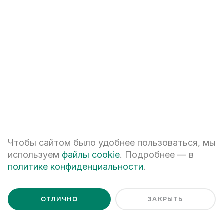
+7
ПЕРЕЗВОНИТЕ МНЕ
Я даю
согласие на обработку персональных данных
Я ознакомлен с
Политикой обработки персональных данных
Чтобы сайтом было удобнее пользоваться, мы
используем
файлы cookie
. Подробнее — в
политике конфиденциальности
.
ОТЛИЧНО
ЗАКРЫТЬ