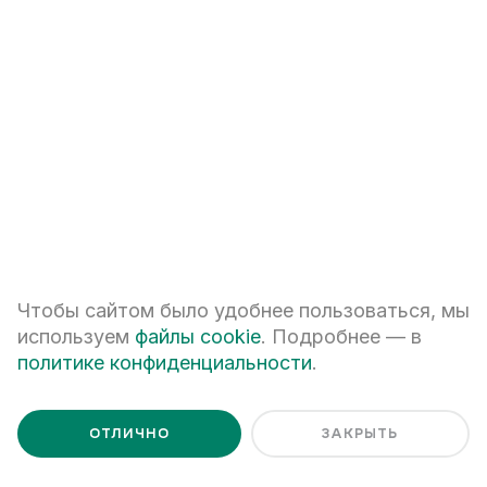
+7
ПЕРЕЗВОНИТЕ МНЕ
Я даю
согласие на обработку персональных данных
Я ознакомлен с
Политикой обработки персональных данных
Чтобы сайтом было удобнее пользоваться, мы
используем
файлы cookie
. Подробнее — в
политике конфиденциальности
.
ОТЛИЧНО
ЗАКРЫТЬ