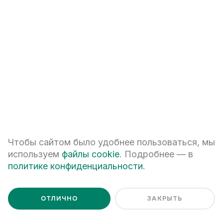
+7
ПЕРЕЗВОНИТЕ МНЕ
Я даю
согласие на обработку персональных данных
Я ознакомлен с
Политикой обработки персональных данных
Чтобы сайтом было удобнее пользоваться, мы
используем
файлы cookie
. Подробнее — в
политике конфиденциальности
.
ОТЛИЧНО
ЗАКРЫТЬ