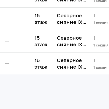
1
секция
очередь
15
Северное
I
—
этаж
сияние IX
очере
1
секция
очередь
15
Северное
I
—
этаж
сияние IX
очере
1
секция
очередь
16
Северное
I
—
этаж
сияние IX
очере
1
секция
очередь