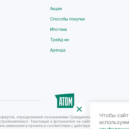
Акции
Способы покупки
Ипотека
Трейд-ин
Аренда
Чтобы сайт
й офертой, определяемой положениями Гражданского кодекса Российск
стройкомплекс». Текстовый и фотоконтент на сайте не является публи
используем
ть изменения в проекты в соответствии с действующим законодательст