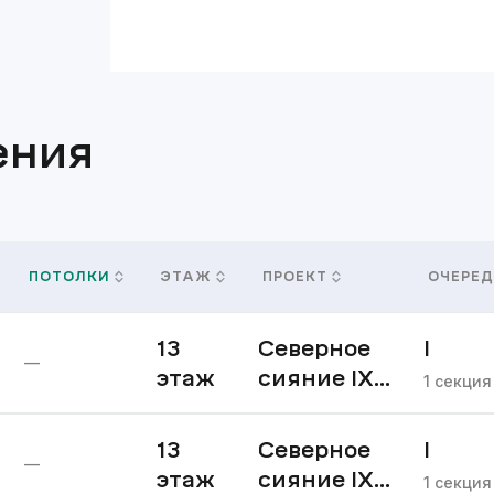
ения
ПОТОЛКИ
ЭТАЖ
ПРОЕКТ
ОЧЕРЕД
13
Северное
I
—
этаж
сияние IX
очере
1
секция
очередь
13
Северное
I
—
этаж
сияние IX
очере
1
секция