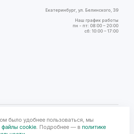
Екатеринбург, ул. Белинского, 39
Наш график работы
пн - пт: 08:00 – 20:00
сб: 10:00 – 17:00
ом было удобнее пользоваться, мы
ой Федерации и может быть изменена по усмотрению компании.
чной офертой. 3D-визуализации объектов жилой и коммерческой
файлы cookie
. Подробнее — в
политике
вом