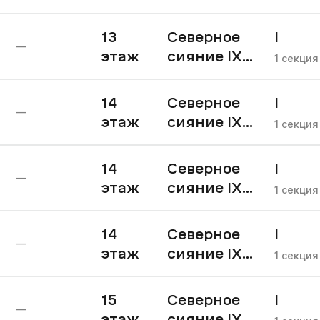
очередь
13
Северное
I
—
этаж
сияние IX
очере
1
секция
очередь
14
Северное
I
—
этаж
сияние IX
очере
1
секция
очередь
14
Северное
I
—
этаж
сияние IX
очере
1
секция
очередь
14
Северное
I
—
этаж
сияние IX
очере
1
секция
очередь
15
Северное
I
—
этаж
сияние IX
очере