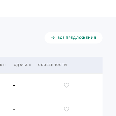
ВСЕ ПРЕДЛОЖЕНИЯ
ОСОБЕННОСТИ
Ь
СДАЧА
-
дь
-
дь