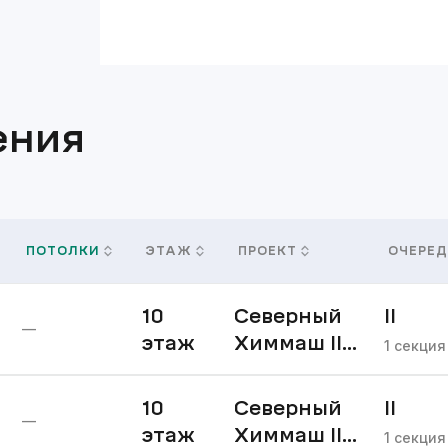
ения
ПОТОЛКИ
ЭТАЖ
ПРОЕКТ
ОЧЕРЕД
10
Северный
II
—
этаж
Химмаш II
очере
1
секция
очередь
10
Северный
II
—
этаж
Химмаш II
очере
1
секция