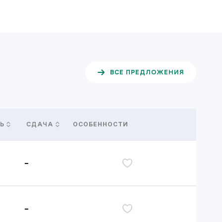
ВСЕ ПРЕДЛОЖЕНИЯ
ОСОБЕННОСТИ
Ь
СДАЧА
-
дь
-
дь