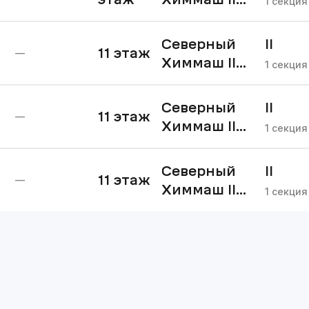
1
секция
очередь
Северный
II
11
этаж
—
Химмаш II
очере
1
секция
очередь
Северный
II
11
этаж
—
Химмаш II
очере
1
секция
очередь
Северный
II
11
этаж
—
Химмаш II
очере
1
секция
очередь