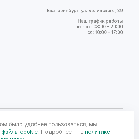
Екатеринбург, ул. Белинского, 39
Наш график работы
пн - пт: 08:00 – 20:00
сб: 10:00 – 17:00
ом было удобнее пользоваться, мы
ой Федерации и может быть изменена по усмотрению компании.
чной офертой. 3D-визуализации объектов жилой и коммерческой
файлы cookie
. Подробнее — в
политике
вом