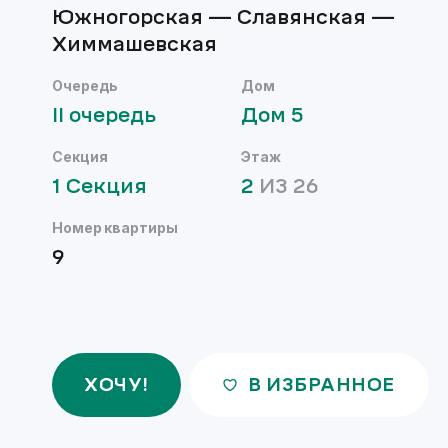
Южногорская — Славянская —
Химмашевская
Очередь
Дом
II
очередь
Дом
5
Секция
Этаж
1
Секция
2
ИЗ
26
Номер квартиры
9
ХОЧУ!
В ИЗБРАННОЕ