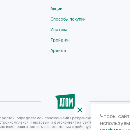
Акции
Способы покупки
Ипотека
Трейд-ин
Аренда
Чтобы сайт
й офертой, определяемой положениями Гражданского кодекса Российск
стройкомплекс». Текстовый и фотоконтент на сайте не является публи
используем
ть изменения в проекты в соответствии с действующим законодательст