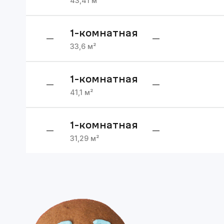
43,41
м²
1
-комнатная
—
—
33,6
м²
1
-комнатная
—
—
41,1
м²
1
-комнатная
—
—
31,29
м²