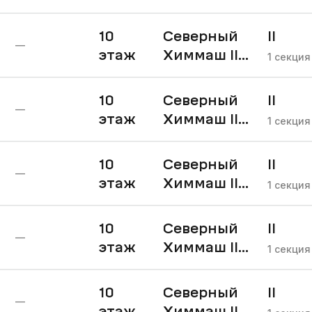
очередь
10
Северный
II
—
этаж
Химмаш II
очере
1
секция
очередь
10
Северный
II
—
этаж
Химмаш II
очере
1
секция
очередь
10
Северный
II
—
этаж
Химмаш II
очере
1
секция
очередь
10
Северный
II
—
этаж
Химмаш II
очере
1
секция
очередь
10
Северный
II
—
этаж
Химмаш II
очере