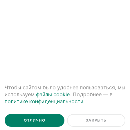
+7
ПЕРЕЗВОНИТЕ МНЕ
Я даю
согласие на обработку персональных данных
Чтобы сайтом было удобнее пользоваться, мы
Я ознакомлен с
Политикой обработки персональных данных
используем
файлы cookie
. Подробнее — в
политике конфиденциальности
.
ОТЛИЧНО
ЗАКРЫТЬ