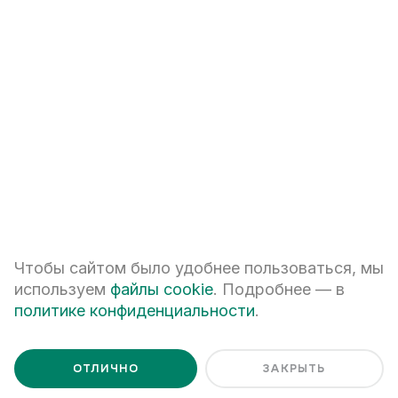
+7
ПЕРЕЗВОНИТЕ МНЕ
Я даю
согласие на обработку персональных данных
Чтобы сайтом было удобнее пользоваться, мы
Я ознакомлен с
Политикой обработки персональных данных
используем
файлы cookie
. Подробнее — в
политике конфиденциальности
.
ОТЛИЧНО
ЗАКРЫТЬ