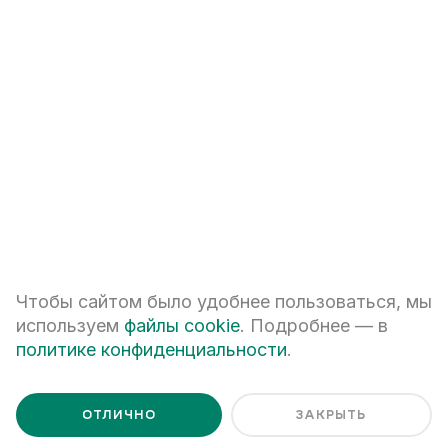
+7
ПЕРЕЗВОНИТЕ МНЕ
Я даю
согласие на обработку персональных данных
Чтобы сайтом было удобнее пользоваться, мы
Я ознакомлен с
Политикой обработки персональных данных
используем
файлы cookie
. Подробнее — в
политике конфиденциальности
.
ОТЛИЧНО
ЗАКРЫТЬ